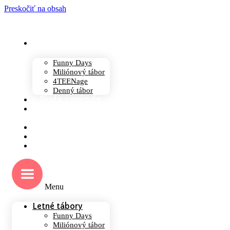
Preskočiť na obsah
Letné tábory
Funny Days
Miliónový tábor
4TEENage
Denný tábor
Škola v prírode
Twistovo
Team
Oliwa resort
Galéria
O nás
Menu
Letné tábory
Funny Days
Miliónový tábor