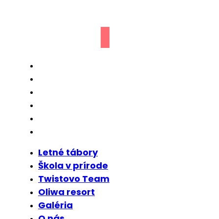
Letné tábory
Škola v prírode
Twistovo Team
Oliwa resort
Galéria
O nás
Letné tábory
Škola v prírode
Twistovo Team
Oliwa resort
Galéria
O nás