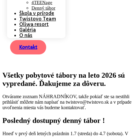
4TEENage
Denný tábor
Škola v prírode
Twistovo Team
Oliwa resort
Galéria
O nás
Kontakt
Všetky pobytové tábory na leto 2026 sú
vypredané. Ďakujeme za dôveru.
Otvárame zoznam NÁHRADNÍKOV, takže pokiaľ ste sa nestihli
prihlásiť môžete nám napísať na twistovo@twistovo.sk a v prípade
uvoľnenia miesta vás budeme kontaktovať.
Posledný dostupný denný tábor !
Hneď v prvý deň letných prázdnin 1.7 (streda) do 4.7 (sobota). V